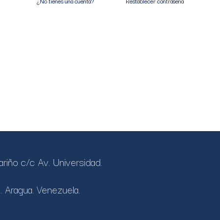
¿No tienes una cuenta?
Restablecer contraseña
ariño c/c Av. Universidad.
.
. Aragua. Venezuela.