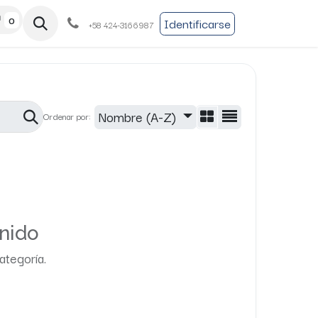
0
a
Preinscripción
Boutique
Identificarse
+58 424-3166987
Nombre (A-Z)
Ordenar por:
nido
ategoría.