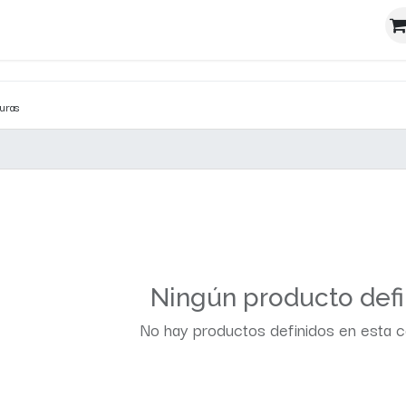
sta
Noticiero
Investigación
Conócenos
Tiend
turas
Ningún producto defi
No hay productos definidos en esta c