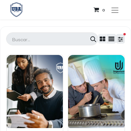
0
fil