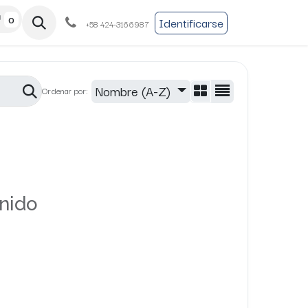
0
a
Preinscripción
Boutique
Identificarse
+58 424-3166987
Nombre (A-Z)
Ordenar por:
nido