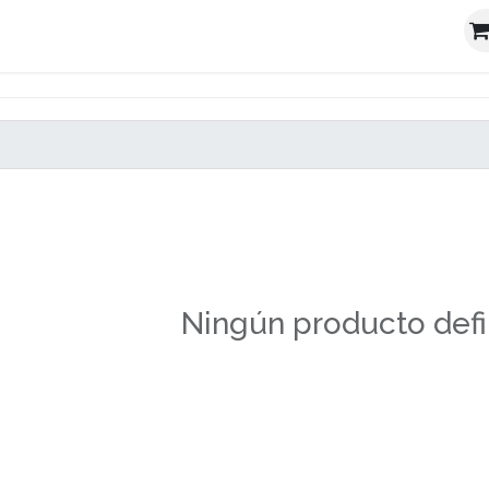
sta
Noticiero
Investigación
Conócenos
Tiend
Ningún producto defi